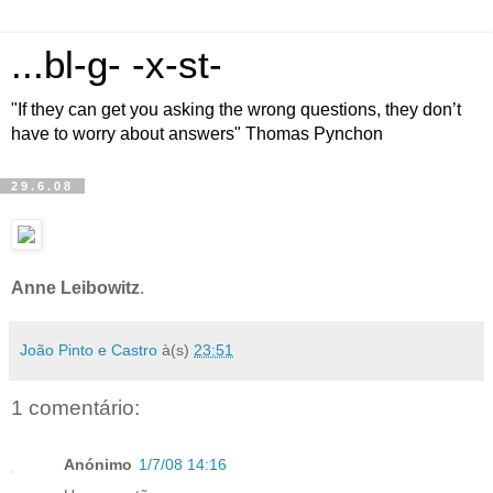
...bl-g- -x-st-
"If they can get you asking the wrong questions, they don’t
have to worry about answers" Thomas Pynchon
29.6.08
Anne Leibowitz
.
João Pinto e Castro
à(s)
23:51
1 comentário:
Anónimo
1/7/08 14:16