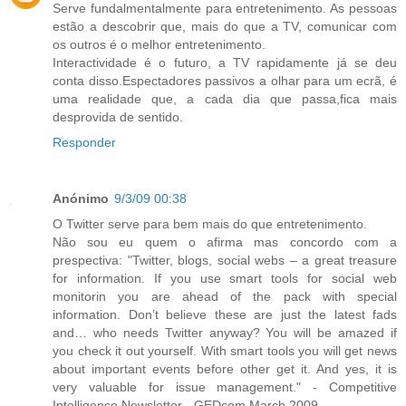
Serve fundalmentalmente para entretenimento. As pessoas
estão a descobrir que, mais do que a TV, comunicar com
os outros é o melhor entretenimento.
Interactividade é o futuro, a TV rapidamente já se deu
conta disso.Espectadores passivos a olhar para um ecrã, é
uma realidade que, a cada dia que passa,fica mais
desprovida de sentido.
Responder
Anónimo
9/3/09 00:38
O Twitter serve para bem mais do que entretenimento.
Não sou eu quem o afirma mas concordo com a
prespectiva: "Twitter, blogs, social webs – a great treasure
for information. If you use smart tools for social web
monitorin you are ahead of the pack with special
information. Don’t believe these are just the latest fads
and… who needs Twitter anyway? You will be amazed if
you check it out yourself. With smart tools you will get news
about important events before other get it. And yes, it is
very valuable for issue management." - Competitive
Intelligence Newsletter - GEDcom March 2009