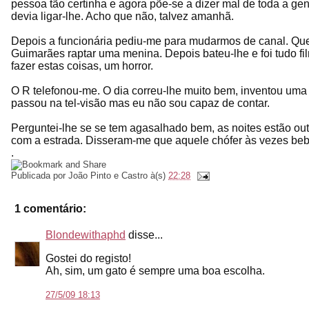
pessoa tão certinha e agora põe-se a dizer mal de toda a gen
devia ligar-lhe. Acho que não, talvez amanhã.
Depois a funcionária pediu-me para mudarmos de canal. Quer
Guimarães raptar uma menina. Depois bateu-lhe e foi tudo 
fazer estas coisas, um horror.
O R telefonou-me. O dia correu-lhe muito bem, inventou um
passou na tel-visão mas eu não sou capaz de contar.
Perguntei-lhe se se tem agasalhado bem, as noites estão ou
com a estrada. Disseram-me que aquele chófer às vezes beb
.
Publicada por
João Pinto e Castro
à(s)
22:28
1 comentário:
Blondewithaphd
disse...
Gostei do registo!
Ah, sim, um gato é sempre uma boa escolha.
27/5/09 18:13