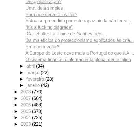
Desglobalização?
Uma ideia simples
Para que serve o Twitter?
Estou surpreendido por este rapaz ainda não ter si...
"It's a fucking disgrace"
.Caillebotte: La Plaine de Gennevilliers..
Os malefícios do proteccionismo explicados às cria...
Em quem votar?
A Europa do Leste deve mais a Portugal do que à Al...
O sistema financeiro alemão está globalmente falido
►
abril
(34)
►
março
(22)
►
fevereiro
(28)
►
janeiro
(42)
►
2008
(770)
►
2007
(664)
►
2006
(489)
►
2005
(679)
►
2004
(725)
►
2003
(221)