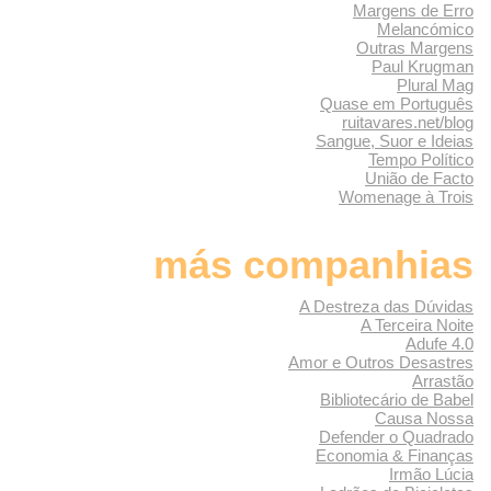
Margens de Erro
Melancómico
Outras Margens
Paul Krugman
Plural Mag
Quase em Português
ruitavares.net/blog
Sangue, Suor e Ideias
Tempo Político
União de Facto
Womenage à Trois
más companhias
A Destreza das Dúvidas
A Terceira Noite
Adufe 4.0
Amor e Outros Desastres
Arrastão
Bibliotecário de Babel
Causa Nossa
Defender o Quadrado
Economia & Finanças
Irmão Lúcia