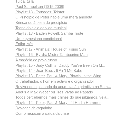
Tu cá, tu lá
Paul Samuelson (1915-2009)
Playlist 18 - Tornados: Telstar
O Princípio de Peter não é uma mera anedota
Brincando à beira do precipício
Teoria do ciclo de vida musical
Playlist 18 - Baden Powell: Samba Triste
Um keynesiano condicional
Enfim, sós
Playlist 17 - Animals: House of Rising Sun
Playlist 16 - Byrds: Mister Tambourine Man
A tragédia do povo russo
Playlist 15 - Judy Collins: Daddy You've Been On M...
Playlist 14 - Joan Baez: It Ain't Me Babe
Playlist 13 - Peter, Paul & Mary: Blowin' In the Wind
O trabalhador, o homem activo e o organizador
Revivendo o passado da acumulação primitiva na Som...
Adeus a Max Weber ou Três Vivas ao Papado
Todos percebemos mais chinês do que julgamos, veja...
Playlist 12 - Peter, Paul & Mary: If I Had a Hammer
Devagar, devagarinho
Como negociar a saída da crise