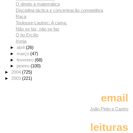
O direito à matemática
Disciplina táctica e concentração competitiva
Raça
Toulouse-Lautrec: A cama.
Não se faz, não se faz
O tio Ercílio
Ironia
►
abril
(26)
►
março
(47)
►
fevereiro
(68)
►
janeiro
(100)
►
2004
(725)
►
2003
(221)
email
João Pinto e Castro
leituras