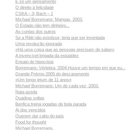
É só um pensamento
O direito à felicidade
CSKA – 3; Bach – 1
Michael Borremans: Mangas, 2003.
O Estado não tem dinheiro...
As contas dos outros
Se a Rititi não existisse, teria que ser inventada
Uma revolução ignorada
«Há uma coisa que as pessoas precisam de saber»
A invencível brigada da estupidez
Ensaio de hipocrisia
Borremans: Vértebra, 2004.Houve um tempo em que eu...
Grande Prémio 2005 do descaramento
«Um longo jejum de 11 anos»
Michael Borremans: Um de cada vez, 2003.
Nata azeda
Quadras soltas
Benfica treina jogadas de bola parada
Ai dos vencidos
Querem dar cabo do país
Food for thought
Michael Borremans.