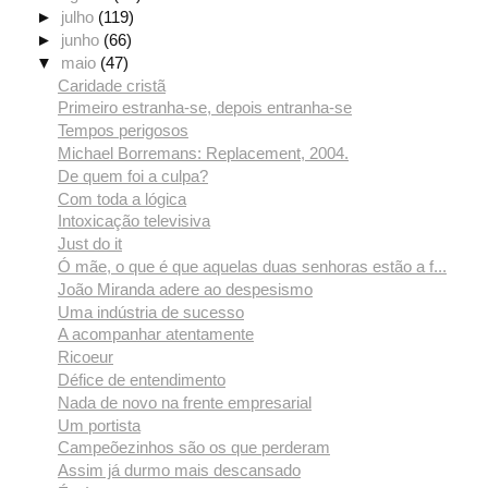
►
julho
(119)
►
junho
(66)
▼
maio
(47)
Caridade cristã
Primeiro estranha-se, depois entranha-se
Tempos perigosos
Michael Borremans: Replacement, 2004.
De quem foi a culpa?
Com toda a lógica
Intoxicação televisiva
Just do it
Ó mãe, o que é que aquelas duas senhoras estão a f...
João Miranda adere ao despesismo
Uma indústria de sucesso
A acompanhar atentamente
Ricoeur
Défice de entendimento
Nada de novo na frente empresarial
Um portista
Campeõezinhos são os que perderam
Assim já durmo mais descansado