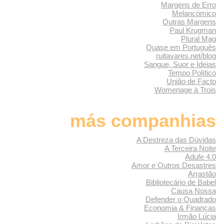
Margens de Erro
Melancómico
Outras Margens
Paul Krugman
Plural Mag
Quase em Português
ruitavares.net/blog
Sangue, Suor e Ideias
Tempo Político
União de Facto
Womenage à Trois
más companhias
A Destreza das Dúvidas
A Terceira Noite
Adufe 4.0
Amor e Outros Desastres
Arrastão
Bibliotecário de Babel
Causa Nossa
Defender o Quadrado
Economia & Finanças
Irmão Lúcia